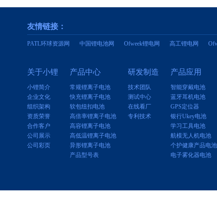
友情链接：
PATL环球资源网
中国锂电池网
Ofweek锂电网
高工锂电网
O
关于小锂
产品中心
研发制造
产品应用
小锂简介
常规锂离子电池
技术团队
智能穿戴电池
企业文化
快充锂离子电池
测试中心
蓝牙耳机电池
组织架构
软包纽扣电池
在线看厂
GPS定位器
资质荣誉
高倍率锂离子电池
专利技术
银行Ukey电池
合作客户
高容锂离子电池
学习工具电池
公司展示
高低温锂离子电池
航模无人机电池
公司彩页
异形锂离子电池
个护健康产品电池
产品型号表
电子雾化器电池