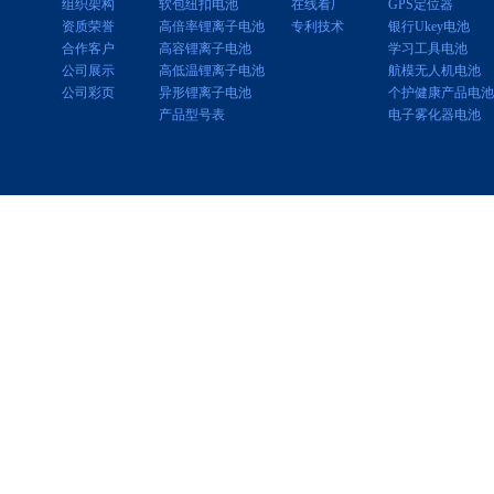
组织架构
软包纽扣电池
在线看厂
GPS定位器
资质荣誉
高倍率锂离子电池
专利技术
银行Ukey电池
合作客户
高容锂离子电池
学习工具电池
公司展示
高低温锂离子电池
航模无人机电池
公司彩页
异形锂离子电池
个护健康产品电池
产品型号表
电子雾化器电池