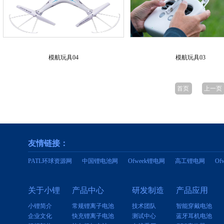
模航玩具04
模航玩具03
首页
上一页
友情链接：
PATL环球资源网
中国锂电池网
Ofweek锂电网
高工锂电网
O
关于小锂
产品中心
研发制造
产品应用
小锂简介
常规锂离子电池
技术团队
智能穿戴电池
企业文化
快充锂离子电池
测试中心
蓝牙耳机电池