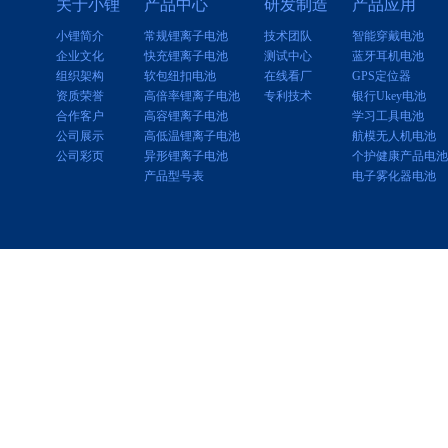
关于小锂
产品中心
研发制造
产品应用
小锂简介
常规锂离子电池
技术团队
智能穿戴电池
企业文化
快充锂离子电池
测试中心
蓝牙耳机电池
组织架构
软包纽扣电池
在线看厂
GPS定位器
资质荣誉
高倍率锂离子电池
专利技术
银行Ukey电池
合作客户
高容锂离子电池
学习工具电池
公司展示
高低温锂离子电池
航模无人机电池
公司彩页
异形锂离子电池
个护健康产品电池
产品型号表
电子雾化器电池