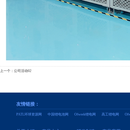
上一个：
公司活动02
友情链接：
PATL环球资源网
中国锂电池网
Ofweek锂电网
高工锂电网
O