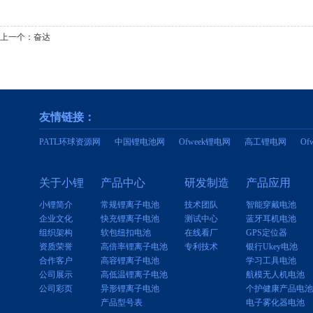
上一个：
奋达
友情链接：
PATL环球资源网
中国锂电池网
Ofweek锂电网
高工锂电网
O
关于小锂
产品中心
研发制造
产品应用
小锂简介
常规锂离子电池
技术团队
智能穿戴电池
企业文化
快充锂离子电池
测试中心
蓝牙耳机电池
组织架构
软包纽扣电池
在线看厂
GPS定位器
资质荣誉
高倍率锂离子电池
专利技术
银行Ukey电池
合作客户
高容锂离子电池
学习工具电池
公司展示
高低温锂离子电池
航模无人机电池
公司彩页
异形锂离子电池
个护健康产品电池
产品型号表
电子雾化器电池