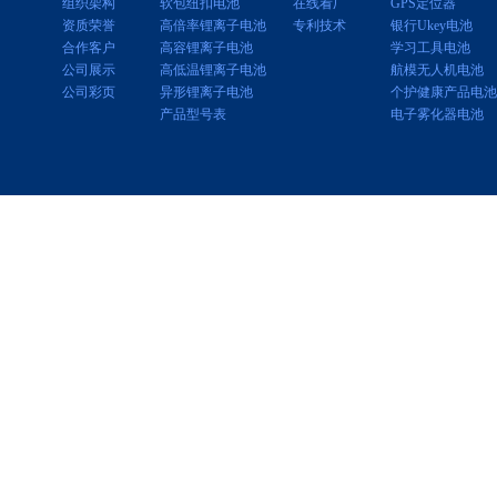
组织架构
软包纽扣电池
在线看厂
GPS定位器
资质荣誉
高倍率锂离子电池
专利技术
银行Ukey电池
合作客户
高容锂离子电池
学习工具电池
公司展示
高低温锂离子电池
航模无人机电池
公司彩页
异形锂离子电池
个护健康产品电池
产品型号表
电子雾化器电池